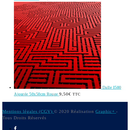
Dalle I500
9,50
€
Ajourée 50x50cm Rouge
TTC
Mentions légales (CGV)
© 2020 Réalisation
Graphic+
-
Tous Droits Réservés