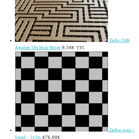
Dalle I500
9,50
€
Ajourée 50x50cm Beige
TTC
Dalles pour -
476,00
€
Stand - 3x3m